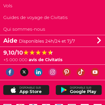
Vols
Guides de voyage de Civitatis
Qui sommes-nous
Aide
Disponibles 24h/24 et 7j/7
★★★★★
★★★★★
9,10/10
+
5 000 000
avis de Civitatis
DISPONIBLE SUR
DISPONIBLE SUR
App Store
Google Play