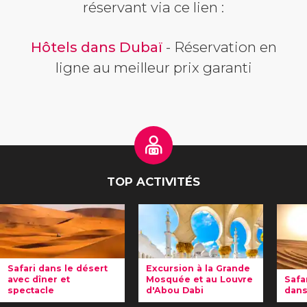
réservant via ce lien :
Hôtels dans Dubaï
- Réservation en
ligne au meilleur prix garanti
TOP ACTIVITÉS
Safari dans le désert
Excursion à la Grande
avec dîner et
Mosquée et au Louvre
Safar
spectacle
d'Abou Dabi
dans