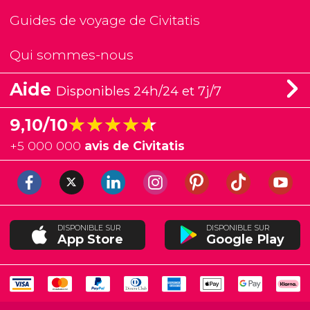
Guides de voyage de Civitatis
Qui sommes-nous
Aide
Disponibles 24h/24 et 7j/7
★★★★★
★★★★★
9,10/10
+
5 000 000
avis de Civitatis
DISPONIBLE SUR
DISPONIBLE SUR
App Store
Google Play