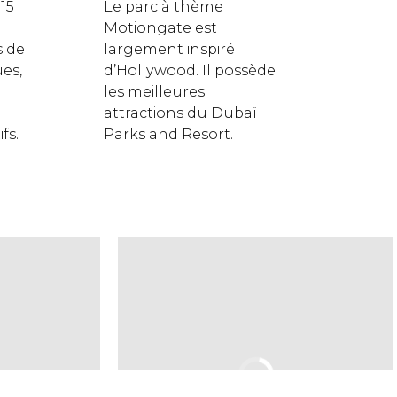
15
Le parc à thème
Motiongate est
s de
largement inspiré
ues,
d’Hollywood. Il possède
les meilleures
attractions du Dubaï
fs.
Parks and Resort.