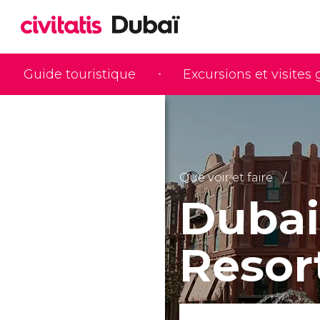
Guide touristique
Excursions et visites
Que voir et faire
Dubai
Resor