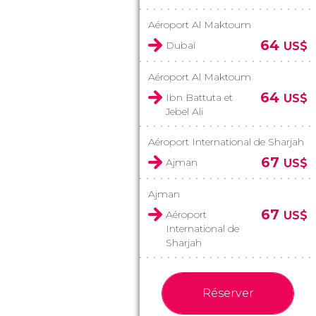
Aéroport Al Maktoum
64
Dubaï
US$
Aéroport Al Maktoum
64
Ibn Battuta et
US$
Jebel Ali
Aéroport International de Sharjah
67
Ajman
US$
Ajman
67
Aéroport
US$
International de
Sharjah
Réserver