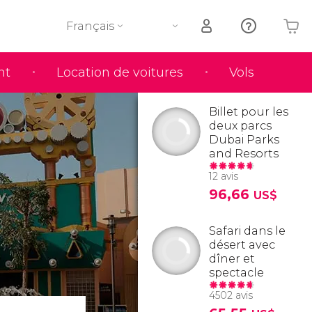
Français
nt
Location de voitures
Vols
Votre panier est vide
Billet pour les
deux parcs
Dubai Parks
and Resorts
12 avis
96,66
US$
Safari dans le
désert avec
dîner et
spectacle
4502 avis