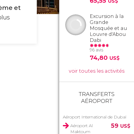
65,55
US$
hème et
Excursion à la
plus
Grande
Mosquée et au
Louvre d'Abou
Dabi
96 avis
74,80
US$
voir toutes les activités
TRANSFERTS
AÉROPORT
Aéroport International de Dubaï
59
Aéroport Al
US$
Maktoum