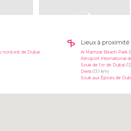
Lieux à proximité
u nord-est de Dubaï.
Al Mamzar Beach Park
(
Aéroport International 
Souk de l'or de Dubaï
(12
Deira
(13.1 km)
Souk aux Épices de Dub
Cliquez ici pour utiliser la
carte