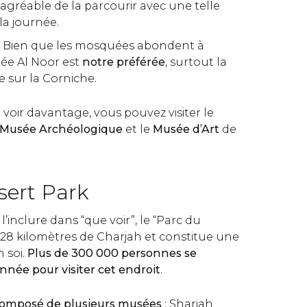
as agréable de la parcourir avec une telle
a journée.
: Bien que les mosquées abondent à
ée Al Noor est
notre préférée
, surtout la
ée sur la Corniche.
 voir davantage, vous pouvez visiter le
Musée Archéologique
et le
Musée d’Art
de
sert Park
’inclure dans “que voir”, le “Parc du
 28 kilomètres de Charjah et constitue une
n soi.
Plus de 300 000 personnes se
née pour visiter cet endroit
.
composé de plusieurs musées
: Sharjah