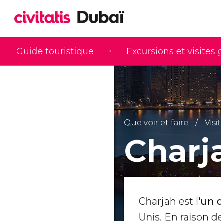
Guide touristique
Excursions et visites
Que voir et faire
Visi
Charj
Charjah est l'
un 
Unis. En raison d