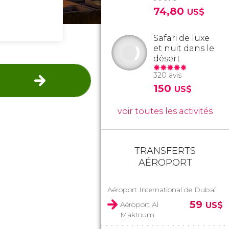
74,80
US$
Safari de luxe
et nuit dans le
désert
320 avis
150
US$
voir toutes les activités
TRANSFERTS
AÉROPORT
Aéroport International de Dubaï
59
Aéroport Al
US$
Maktoum