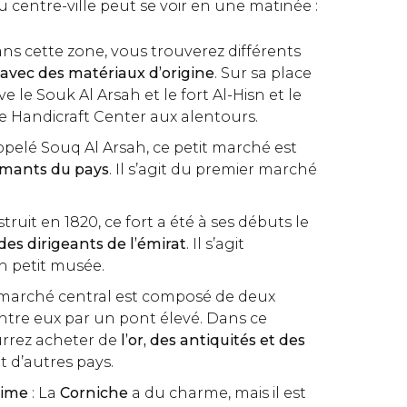
 centre-ville peut se voir en une matinée :
ans cette zone, vous trouverez différents
 avec des matériaux d’origine
. Sur sa place
e le Souk Al Arsah et le fort Al-Hisn et le
te Handicraft Center aux alentours.
ppelé Souq Al Arsah, ce petit marché est
rmants du pays
. Il s’agit du premier marché
struit en 1820, ce fort a été à ses débuts le
des dirigeants de l’émirat
. Il s’agit
n petit musée.
 marché central est composé de deux
entre eux par un pont élevé. Dans ce
rrez acheter de
l’or, des antiquités et des
et d’autres pays.
time
: La
Corniche
a du charme, mais il est