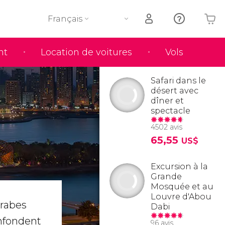
Français
nt
Location de voitures
Vols
Votre panier est vide
Safari dans le
désert avec
dîner et
spectacle
4502 avis
65,55
US$
Excursion à la
Grande
Mosquée et au
Louvre d'Abou
Arabes
Dabi
onfondent
96 avis