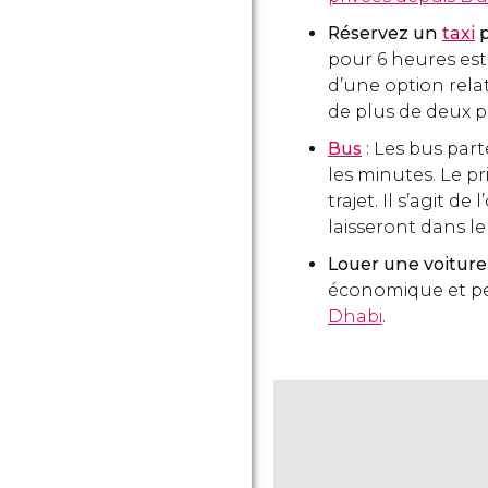
Réservez un
taxi
p
pour 6 heures es
d’une option rel
de plus de deux 
Bus
: Les bus par
les minutes. Le pri
trajet. Il s’agit d
laisseront dans le 
Louer une voitur
économique et perm
Dhabi
.