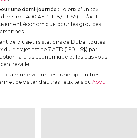
our une demi-journée
: Le prix d’un taxi
t d’environ 400
AED
(108,91
US$
). Il s’agit
ativement économique pour les groupes
personnes.
tent de plusieurs stations de Dubaï toutes
x d’un trajet est de 7
AED
(1,90
US$
) par
e l’option la plus économique et les bus vous
centre-ville.
e
: Louer une voiture est une option très
et de visiter d’autres lieux tels qu’
Abou