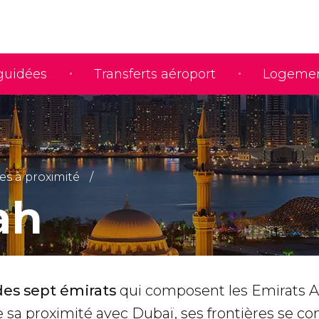
 guidées
Transferts aéroport
Logeme
tes à proximité
ah
des sept émirats
qui composent les Emirats 
e sa proximité avec Dubaï, ses frontières se c