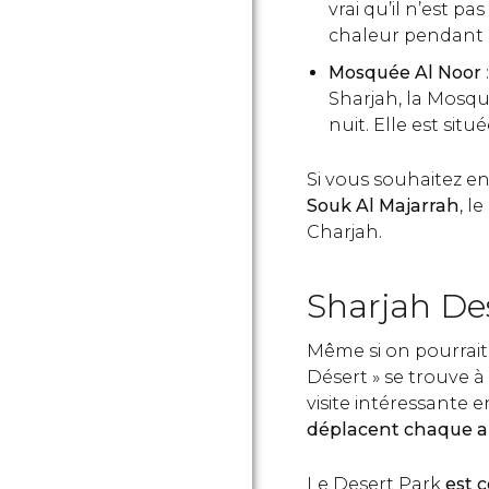
vrai qu’il n’est p
chaleur pendant l
Mosquée Al Noor
Sharjah, la Mosqu
nuit. Elle est situ
Si vous souhaitez en
Souk Al Majarrah
, le
Charjah.
Sharjah De
Même si on pourrait l
Désert » se trouve à
visite intéressante e
déplacent chaque an
Le Desert Park
est 