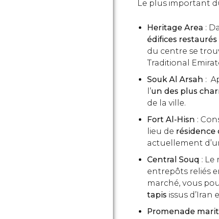
Le plus important du
Heritage Area
: D
édifices restaurés
du centre se trouv
Traditional Emira
Souk
Al Arsah
: A
l’
un des plus cha
de la ville.
Fort Al-Hisn
: Con
lieu de
résidence 
actuellement d’u
Central Souq
: Le
entrepôts reliés 
marché, vous pou
tapis
issus d’Iran 
Promenade mari