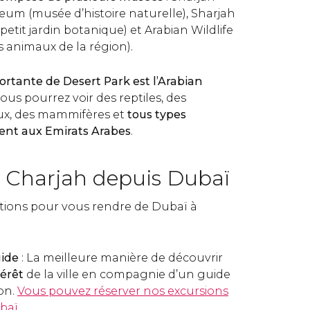
eum (musée d’histoire naturelle), Sharjah
tit jardin botanique) et Arabian Wildlife
 animaux de la région).
portante de Desert Park est l’Arabian
vous pourrez voir des reptiles, des
ux, des mammifères et
tous types
ent aux Emirats Arabes
.
à Charjah depuis Dubaï
options pour vous rendre de Dubaï à
uide
: La meilleure manière de découvrir
térêt
de la ville en compagnie d’un guide
on.
Vous pouvez réserver nos excursions
ubaï
.