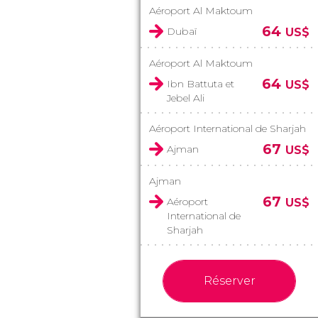
Aéroport Al Maktoum
64
Dubaï
US$
Aéroport Al Maktoum
64
Ibn Battuta et
US$
Jebel Ali
Aéroport International de Sharjah
67
Ajman
US$
Ajman
67
Aéroport
US$
International de
Sharjah
Réserver