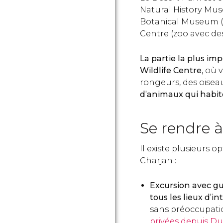
Natural History Mus
Botanical Museum (pe
Centre (zoo avec des
La partie la plus im
Wildlife Centre
, où 
rongeurs, des oisea
d’animaux qui habit
Se rendre 
Il existe plusieurs 
Charjah :
Excursion avec g
tous les lieux d’in
sans préoccupati
privées depuis D