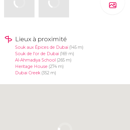
Lieux à proximité
Souk aux Épices de Dubaï
(145 m)
Souk de l'or de Dubaï
(169 m)
Al-Ahmadiya School
(265 m)
Heritage House
(274 m)
Dubai Creek
(352 m)
Cliquez ici pour utiliser la carte