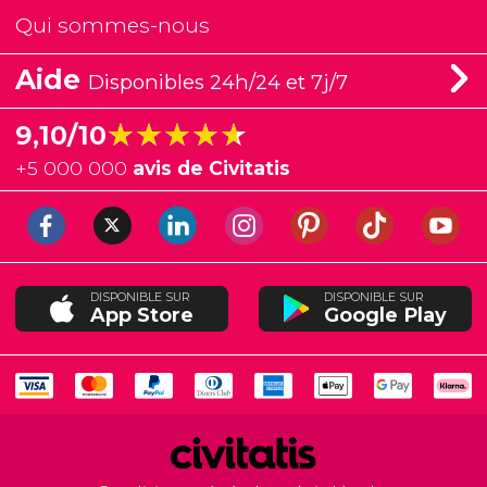
Qui sommes-nous
Aide
Disponibles 24h/24 et 7j/7
★★★★★
★★★★★
9,10/10
+
5 000 000
avis de Civitatis
DISPONIBLE SUR
DISPONIBLE SUR
App Store
Google Play